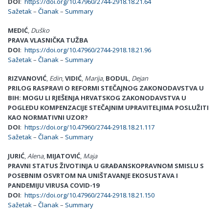
DOI
:
https://doi.org/10.47960/2744-2918.18.21.64
Sažetak
–
Članak
–
Summary
MEDIĆ
,
Duško
PRAVA VLASNIČKA TUŽBA
DOI
:
https://doi.org/10.47960/2744-2918.18.21.96
Sažetak
–
Članak
–
Summary
RIZVANOVIĆ
,
Edin
,
VIDIĆ
,
Marija
,
BODUL
,
Dejan
PRILOG RASPRAVI O REFORMI STEČAJNOG ZAKONODAVSTVA U
BIH: MOGU LI RJEŠENJA HRVATSKOG ZAKONODAVSTVA U
POGLEDU KOMPENZACIJE STEČAJNIM UPRAVITELJIMA POSLUŽITI
KAO NORMATIVNI UZOR?
DOI
:
https://doi.org/10.47960/2744-2918.18.21.117
Sažetak
–
Članak
–
Summary
JURIĆ
,
Alena
,
MIJATOVIĆ
,
Maja
PRAVNI STATUS ŽIVOTINJA U GRAĐANSKOPRAVNOM SMISLU S
POSEBNIM OSVRTOM NA UNIŠTAVANJE EKOSUSTAVA I
PANDEMIJU VIRUSA COVID-19
DOI
:
https://doi.org/10.47960/2744-2918.18.21.150
Sažetak
–
Članak
–
Summary