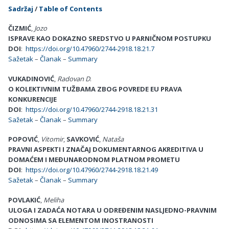
Sadržaj
/
Table of Contents
ČIZMIĆ
,
Jozo
ISPRAVE KAO DOKAZNO SREDSTVO U PARNIČNOM POSTUPKU
DOI
:
https://doi.org/10.47960/2744-2918.18.21.7
Sažetak
–
Članak
–
Summary
VUKADINOVIĆ
,
Radovan D
.
O KOLEKTIVNIM TUŽBAMA ZBOG POVREDE EU PRAVA
KONKURENCIJE
DOI
:
https://doi.org/10.47960/2744-2918.18.21.31
Sažetak
–
Članak
–
Summary
POPOVIĆ
,
Vitomir
,
SAVKOVIĆ
,
Nataša
PRAVNI ASPEKTI I ZNAČAJ DOKUMENTARNOG AKREDITIVA U
DOMAĆEM I MEĐUNARODNOM PLATNOM PROMETU
DOI
:
https://doi.org/10.47960/2744-2918.18.21.49
Sažetak
–
Članak
–
Summary
POVLAKIĆ
,
Meliha
ULOGA I ZADAĆA NOTARA U ODREĐENIM NASLJEDNO-PRAVNIM
ODNOSIMA SA ELEMENTOM INOSTRANOSTI