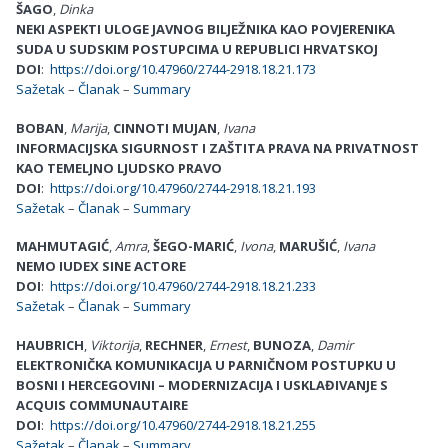
ŠAGO
,
Dinka
NEKI ASPEKTI ULOGE JAVNOG BILJEŽNIKA KAO POVJERENIKA
SUDA U SUDSKIM POSTUPCIMA U REPUBLICI HRVATSKOJ
DOI
:
https://doi.org/10.47960/2744-2918.18.21.173
Sažetak
–
Članak
–
Summary
BOBAN
,
Marija
,
CINNOTI
MUJAN
,
Ivana
INFORMACIJSKA SIGURNOST I ZAŠTITA PRAVA NA PRIVATNOST
KAO TEMELJNO LJUDSKO PRAVO
DOI
:
https://doi.org/10.47960/2744-2918.18.21.193
Sažetak
–
Članak
–
Summary
MAHMUTAGIĆ
,
Amra
,
ŠEGO-MARIĆ
,
Ivona
,
MARUŠIĆ
,
Ivana
NEMO IUDEX SINE ACTORE
DOI
:
https://doi.org/10.47960/2744-2918.18.21.233
Sažetak
–
Članak
–
Summary
HAUBRICH
,
Viktorija
,
RECHNER
,
Ernest
,
BUNOZA
,
Damir
ELEKTRONIČKA KOMUNIKACIJA U PARNIČNOM POSTUPKU U
BOSNI I HERCEGOVINI – MODERNIZACIJA I USKLAĐIVANJE S
ACQUIS COMMUNAUTAIRE
DOI
:
https://doi.org/10.47960/2744-2918.18.21.255
Sažetak
–
Članak
–
Summary