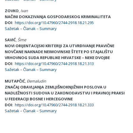
ZOVKO
,
Ivan
NAČINI DOKAZIVANJA GOSPODARSKOG KRIMINALITETA
DOI
:
https://doi.org/10.47960/2744-2918.18.21.295
Sažetak
–
Članak
–
Summary
SAVIĆ
,
Šime
NOVI ORIJENTACIJSKI KRITERIJI ZA UTVRĐIVANJE PRAVIČNE
NOVČANE NAKNADE NEIMOVINSKE ŠTETE PO STAJALIŠTU
VRHOVNOG SUDA REPUBLIKE HRVATSKE – NEKE DVOJBE
DOI
:
https://doi.org/10.47960/2744-2918.18.21.313
Sažetak
–
Članak
–
Summary
MUTAPČIĆ
,
Đemaludin
ZNAČAJ OBAVLJANJA ZEMLJIŠNOKNJIŽNIH POSLOVA U
NADLEŽNOSTI SUDOVA U ZAKONODAVSTVU I PRAVNOJ PRAKSI
U FEDERACIJI BOSNE I HERCEGOVINE
DOI
:
https://doi.org/10.47960/2744-2918.18.21.333
Sažetak
–
Članak
–
Summary