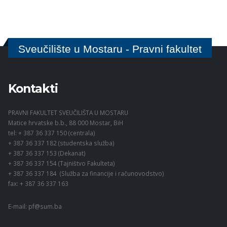
Sveučilište u Mostaru - Pravni fakultet
Kontakti
PRAVNI FAKULTET SVEUČILIŠTA U MOSTARU
Matice hrvatske b.b., 88 000 Mostar, BiH
tel: + 387 36 337 150 (centrala)
+ 387 36 337 182 (studentska služba)
+ 387 36 337 153 (Dekanat)
+ 387 36 337 154 (Tajništvo Fakulteta)
+ 387 36 337 184 (Služba za financije i računovodstvo)
fax: + 387 36 337 163
E-mail:
pf@sum.ba