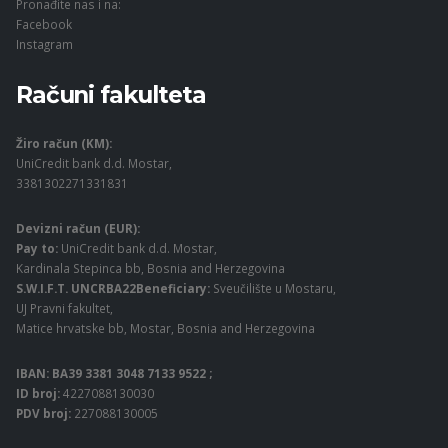
Pronađite nas i na:
Facebook
Instagram
Računi fakulteta
Žiro račun (KM):
UniCredit bank d.d. Mostar,
3381302271331831
Devizni račun (EUR):
Pay to:
UniCredit bank d.d. Mostar,
Kardinala Stepinca bb, Bosnia and Herzegovina
S.W.I.F.T. UNCRBA22Beneficiary:
Sveučilište u Mostaru,
UJ Pravni fakultet,
Matice hrvatske bb, Mostar, Bosnia and Herzegovina
IBAN: BA39 3381 3048 7133 9522 ;
ID broj:
4227088130030
PDV broj:
227088130005