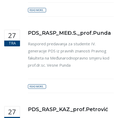
READ MORE...
PDS_RASP_MEĐ.S._prof.Punda
27
TRA
Raspored predavanja za studente IV.
generacije PDS iz pravnih znanosti Pravnog
fakulteta na Međunarodnopravno smjeru kod
prof.dr.sc. Vesne Punda
READ MORE...
PDS_RASP_KAZ_prof.Petrović
27