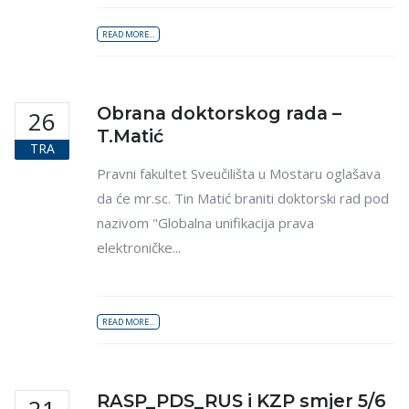
READ MORE...
Obrana doktorskog rada –
26
T.Matić
TRA
Pravni fakultet Sveučilišta u Mostaru oglašava
da će mr.sc. Tin Matić braniti doktorski rad pod
nazivom "Globalna unifikacija prava
elektroničke...
READ MORE...
RASP_PDS_RUS i KZP smjer 5/6