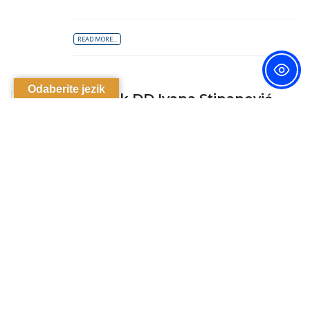
READ MORE...
Odaberite jezik
Sažetak DD Ivana Stipanović
19
VELJ
Objava sažetka doktorskog rada
doktorandice Ivane Stipanović pod
nazivom "Položaj osoba s duševnim
smetanjama u kaznenom zakonodavstvu
Bosne i Hercegovine"
READ MORE...