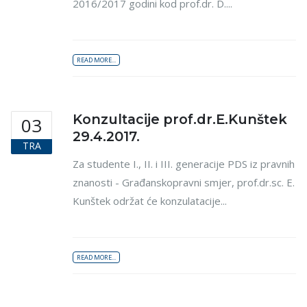
2016/2017 godini kod prof.dr. D....
READ MORE...
Konzultacije prof.dr.E.Kunštek
03
29.4.2017.
TRA
Za studente I., II. i III. generacije PDS iz pravnih
znanosti - Građanskopravni smjer, prof.dr.sc. E.
Kunštek održat će konzulatacije...
READ MORE...